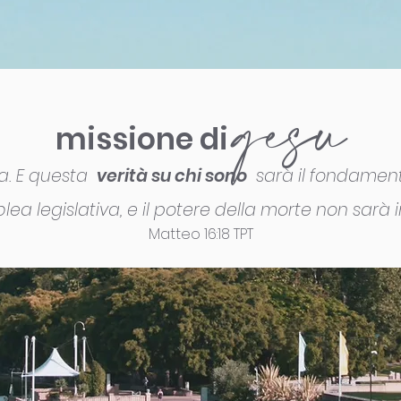
gesù
missione di
ra. E questa
verità su chi sono
sarà il fondament
ea legislativa, e il potere della morte non sarà i
Matteo 16:18 TPT