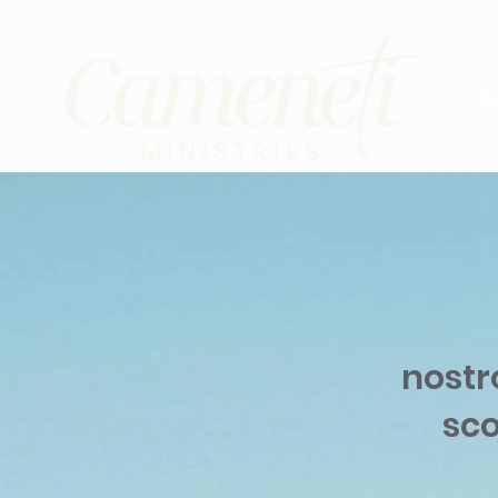
T
nostr
sco