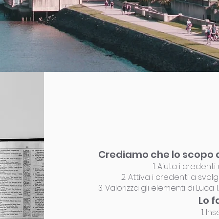
Crediamo che lo scopo di
1. Aiuta i creden
2. Attiva i credenti a svolg
3. Valorizza gli elementi di Luca
Lo 
1. I