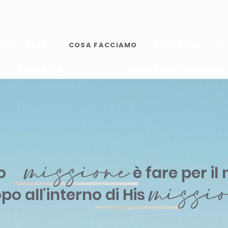
ONY + PATSY
COSA FACCIAMO
COMPAGNO
B
CONTATTO
RICHIESTA DI PREGHIERA
missione
o
è fare per il
missio
po all'interno di His