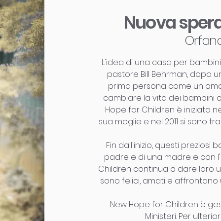
Nuova spera
Orfano
L'idea di una casa per bambini 
pastore Bill Behrman, dopo un
prima persona come un amor
cambiare la vita dei bambini 
Hope for Children è iniziata n
sua moglie e nel 2011 si sono t
Fin dall'inizio, questi prezio
padre e di una madre e con l'
Children continua a dare loro 
sono felici, amati e affrontano
New Hope for Children è gest
Ministeri. Per ulterior