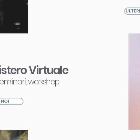
ULTER
stero Virtuale
seminari,
workshop
 NOI