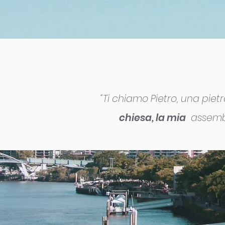
“Ti chiamo Pietro, una piet
chiesa, la mia
assembl