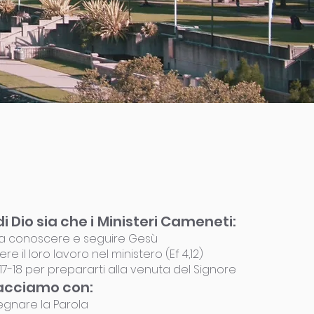
 Dio sia che i
Ministeri Cameneti:
ti a conoscere e seguire Gesù
ere il loro lavoro nel ministero (Ef 4,12)
 1:17-18 per prepararti alla venuta del Signore
facciamo con:
nsegnare la Parola