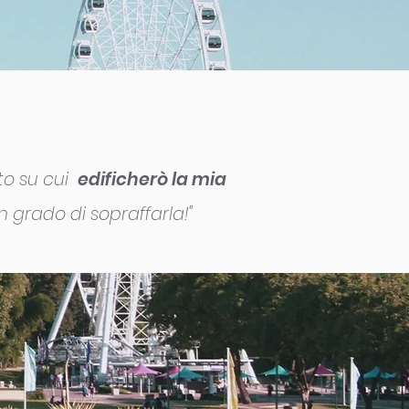
o su cui
edificherò la mia
n grado di sopraffarla!"