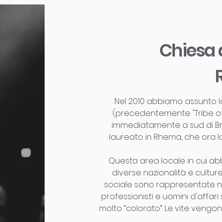
Chiesa 
Nel 2010 abbiamo assunto l
(precedentemente "Tribe of
immediatamente a sud di Bri
laureato in Rhema, che ora 
Questa area locale in cui abbi
diverse nazionalità e cultu
sociale sono rappresentate ne
professionisti e uomini d'affari
molto “colorato”. Le vite vengon