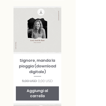
Signore, manda la
pioggia (download
digitale)
Prezzo regolare
Prezzo scontato
5,00 USD
0,00 USD
Aggiungi al
carrello