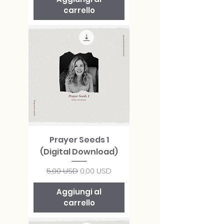
carrello
Prayer Seeds 1
(Digital Download)
Prezzo regolare
Prezzo scontato
5,00 USD
0,00 USD
Aggiungi al
carrello