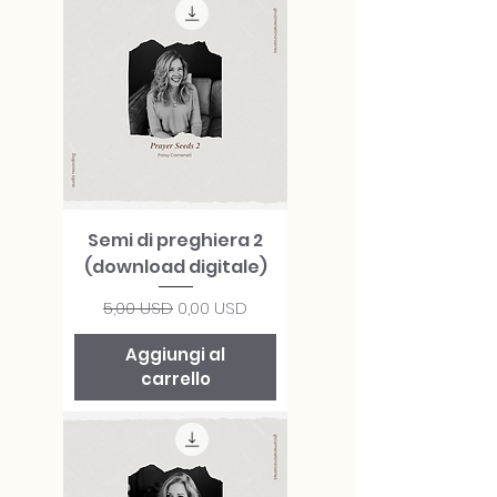
Semi di preghiera 2
(download digitale)
Prezzo regolare
Prezzo scontato
5,00 USD
0,00 USD
Aggiungi al
carrello