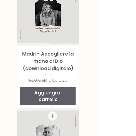
Madri - Accogliere la
mano di Dio
(download digitale)
Prezzo regolare
Prezzo scontato
5,00 USD
0,00 USD
Aggiungi al
carrello