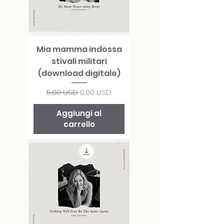
Mia mamma indossa
stivali militari
(download digitale)
Prezzo regolare
Prezzo scontato
5,00 USD
0,00 USD
Aggiungi al
carrello