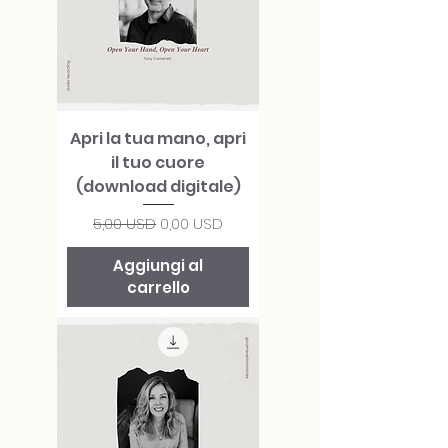
Apri la tua mano, apri
il tuo cuore
(download digitale)
Prezzo regolare
Prezzo scontato
5,00 USD
0,00 USD
Aggiungi al
carrello