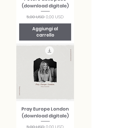
(download digitale)
Prezzo regolare
Prezzo scontato
5,00 USD
0,00 USD
Aggiungi al
carrello
Pray Europe London
(download digitale)
Prezzo regolare
Prezzo scontato
5,00 USD
0,00 USD