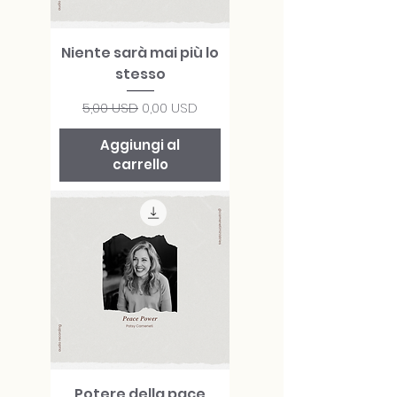
Niente sarà mai più lo
stesso
Prezzo regolare
Prezzo scontato
5,00 USD
0,00 USD
Aggiungi al
carrello
Potere della pace