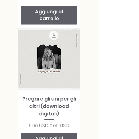
Aggiungi al
carrello
Pregare gli uni per gli
altri (download
digitali)
Prezzo regolare
Prezzo scontato
5,00 USD
0,00 USD
Aggiungi al