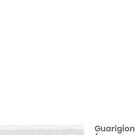
ONY + PATSY
COSA FACCIAMO
COMPAGNO
B
CONTATTO
RICHIESTA DI PREGHIERA
Guarigion