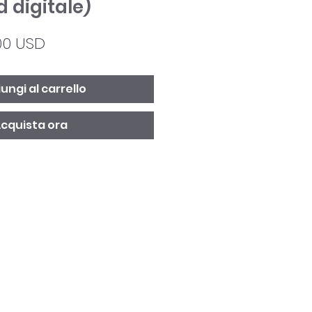
 digitale)
ezzo
Prezzo
00 USD
golare
scontato
ungi al carrello
cquista ora