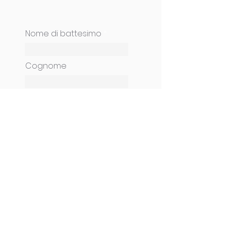
Compila il modulo sottostante e ti
contatteremo al più presto!
Nome di battesimo
Cognome
Come possiamo
aiutarti?
E-mail
Telefono
CONTINUA