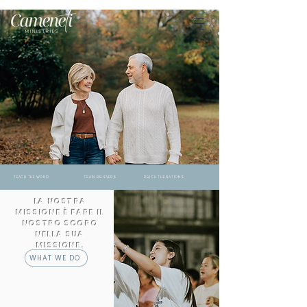
TEACH THE WORD TRAIN BELIEVERS REACH THE NATIONS
LA NOSTRA
MISSIONE È FARE IL
NOSTRO SCOPO
NELLA SUA
MISSIONE.
WHAT WE DO